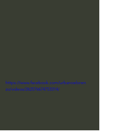
https://www.facebook.com/urbanoeloren
zo/videos/262576674753314/